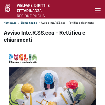
WELFARE, DIRITTI E
CITTADINANZA
REGIONE PUGLIA
Avviso Inte.R.SS.eca – Rettifica e chiarimenti - Welfare, diritti e c
Homepage
Elenco notizie
Avviso Inte.R.SS.eca – Rettifica e chiarimenti
Avviso Inte.R.SS.eca – Rettifica e
chiarimenti