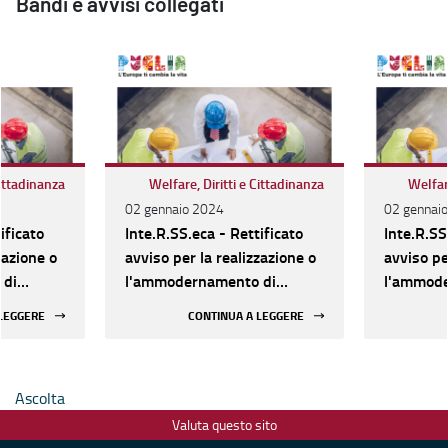
Bandi e avvisi collegati
Cittadinanza
Welfare, Diritti e Cittadinanza
Welfare
02 gennaio 2024
02 gennai
ificato
Inte.R.SS.eca - Rettificato
Inte.R.SS
zazione o
avviso per la realizzazione o
avviso pe
 di
l'ammodernamento di
l'ammode
Socio-
Strutture sociali e Socio-
Strutture
 LEGGERE
CONTINUA A LEGGERE
, dal 16
assistenziali. Al via, dal 16
assistenzi
azione
gennaio, la presentazione
gennaio, 
delle domande
delle do
Ascolta
Valuta questo sito