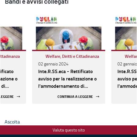
Bandi e avvisi collegati
Cittadinanza
Welfare, Diritti e Cittadinanza
Welfare
02 gennaio 2024
02 gennai
ificato
Inte.R.SS.eca - Rettificato
Inte.R.SS
zazione o
avviso per la realizzazione o
avviso pe
 di
l'ammodernamento di
l'ammode
Socio-
Strutture sociali e Socio-
Strutture
 LEGGERE
CONTINUA A LEGGERE
, dal 16
assistenziali. Al via, dal 16
assistenzi
azione
gennaio, la presentazione
gennaio, 
delle domande
delle do
Ascolta
Valuta questo sito