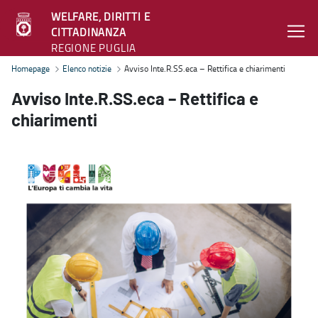
WELFARE, DIRITTI E
CITTADINANZA
REGIONE PUGLIA
Avviso Inte.R.SS.eca – Rettifica e chiarimenti - Welfare, diritti e c
Homepage
Elenco notizie
Avviso Inte.R.SS.eca – Rettifica e chiarimenti
Avviso Inte.R.SS.eca – Rettifica e
chiarimenti