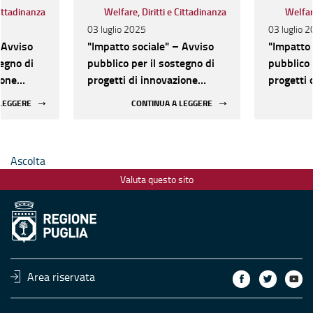
Cittadinanza
Welfare, Diritti e Cittadinanza
Welfare
03 luglio 2025
03 luglio 
 Avviso
"Impatto sociale" – Avviso
"Impatto 
tegno di
pubblico per il sostegno di
pubblico 
ione
progetti di innovazione
progetti 
sociale
sociale
 LEGGERE
CONTINUA A LEGGERE
Ascolta
Valuta questo sito
Area riservata