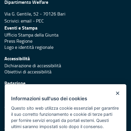
Dipartimento Welfare
Via G. Gentile, 52 - 70126 Bari
Scrivici:
email
-
PEC
Eventi e Stampa
Ufficio Stampa della Giunta
Press Regione
Logo e identità regionale
Accessibilità
Dichiarazione di accessibilità
Obiettivi di accessibilità
Redazione
Responsabili di pubblicazione
×
Informazioni sull'uso dei cookies
Protezione civile
Vai al sito di Protezione Civile Puglia
Questo sito web utilizza cookie essenziali per garantire
il suo corretto funzionamento e cookie di terze parti
Iniziativa finanziata con risorse del POR Puglia 2014/2020 -
per fornire servizi erogati da portali esterni. Questi
Asse XI
ultimi saranno impostati solo dopo il consenso.