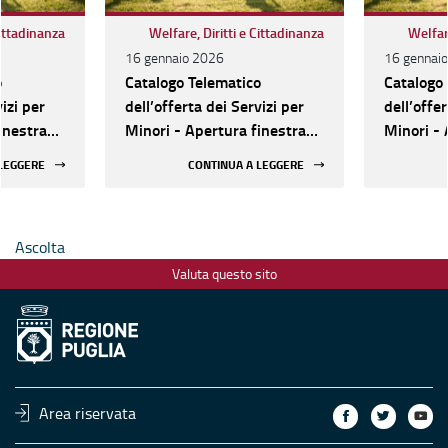
Cittadinanza
Welfare, Diritti e Cittadinanza
Welfare
16 gennaio 2026
16 gennai
o
Catalogo Telematico
Catalogo
vizi per
dell’offerta dei Servizi per
dell’offer
inestra
Minori - Apertura finestra
Minori - 
2026.
2026.
 LEGGERE
CONTINUA A LEGGERE
Ascolta
Valuta questo sito
Area riservata