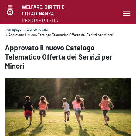
WELFARE, DIRITTI E
CITTADINANZA
REGIONE PUGLIA
Approvato il nuovo Catalogo Telematico Offerta dei Servizi per Mino
Homepage
Elenco notizie
Approvato il nuovo Catalogo Telematico Offerta dei Servizi per Minori
Approvato il nuovo Catalogo
Telematico Offerta dei Servizi per
Minori