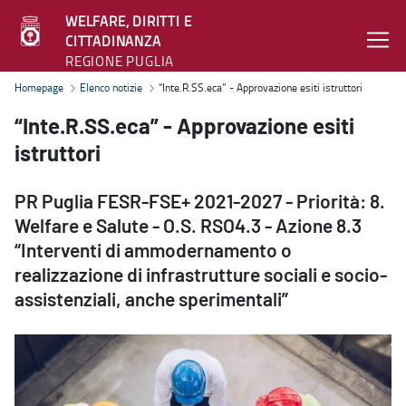
WELFARE, DIRITTI E
CITTADINANZA
REGIONE PUGLIA
“Inte.R.SS.eca” - Approvazione esiti istruttori - Welfare, diritti e c
Homepage
Elenco notizie
“Inte.R.SS.eca” - Approvazione esiti istruttori
“Inte.R.SS.eca” - Approvazione esiti
istruttori
PR Puglia FESR-FSE+ 2021-2027 - Priorità: 8.
Welfare e Salute - O.S. RSO4.3 - Azione 8.3
“Interventi di ammodernamento o
realizzazione di infrastrutture sociali e socio-
assistenziali, anche sperimentali”