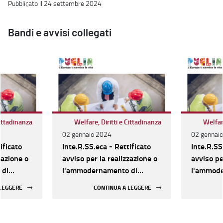
Pubblicato il 24 settembre 2024
Bandi e avvisi collegati
Cittadinanza
Welfare, Diritti e Cittadinanza
Welfare
02 gennaio 2024
02 gennai
ificato
Inte.R.SS.eca - Rettificato
Inte.R.SS
zazione o
avviso per la realizzazione o
avviso pe
 di
l'ammodernamento di
l'ammode
Socio-
Strutture sociali e Socio-
Strutture
 LEGGERE
CONTINUA A LEGGERE
, dal 16
assistenziali. Al via, dal 16
assistenzi
azione
gennaio, la presentazione
gennaio, 
delle domande
delle do