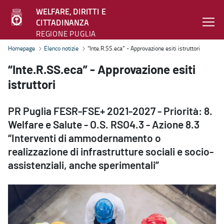
WELFARE, DIRITTI E
CITTADINANZA
REGIONE PUGLIA
“Inte.R.SS.eca” - Approvazione esiti istruttori - Welfare, diritti e c
Homepage
Elenco notizie
“Inte.R.SS.eca” - Approvazione esiti istruttori
“Inte.R.SS.eca” - Approvazione esiti
istruttori
PR Puglia FESR-FSE+ 2021-2027 - Priorità: 8.
Welfare e Salute - O.S. RSO4.3 - Azione 8.3
“Interventi di ammodernamento o
realizzazione di infrastrutture sociali e socio-
assistenziali, anche sperimentali”