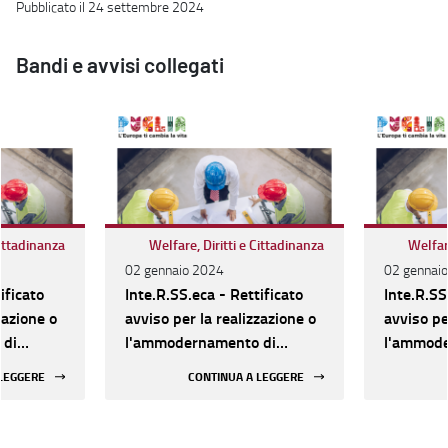
Pubblicato il 24 settembre 2024
Bandi e avvisi collegati
Cittadinanza
Welfare, Diritti e Cittadinanza
Welfare
02 gennaio 2024
02 gennai
ificato
Inte.R.SS.eca - Rettificato
Inte.R.SS
zazione o
avviso per la realizzazione o
avviso pe
 di
l'ammodernamento di
l'ammode
Socio-
Strutture sociali e Socio-
Strutture
 LEGGERE
CONTINUA A LEGGERE
, dal 16
assistenziali. Al via, dal 16
assistenzi
azione
gennaio, la presentazione
gennaio, 
delle domande
delle do