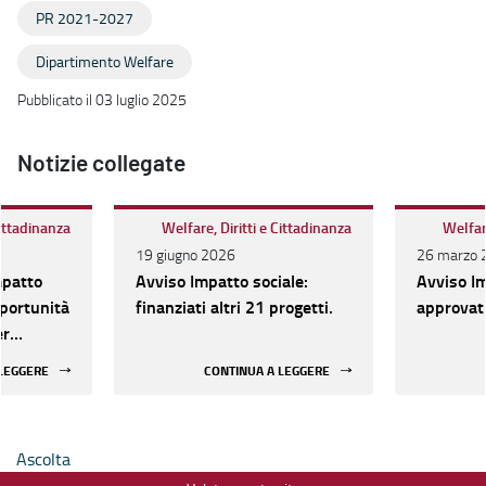
PR 2021-2027
Dipartimento Welfare
Pubblicato il 03 luglio 2025
Notizie collegate
Cittadinanza
Welfare, Diritti e Cittadinanza
Welfare
19 giugno 2026
26 marzo 
mpatto
Avviso Impatto sociale:
Avviso Im
pportunità
finanziati altri 21 progetti.
approvati
er
ione
 LEGGERE
CONTINUA A LEGGERE
al 4
Ascolta