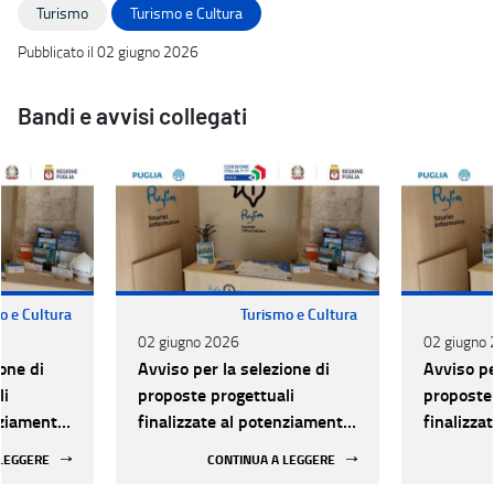
Turismo
Turismo e Cultura
Pubblicato il 02 giugno 2026
Bandi e avvisi collegati
o e Cultura
Turismo e Cultura
02 giugno 2026
02 giugno
one di
Avviso per la selezione di
Avviso pe
li
proposte progettuali
proposte 
nziamento
finalizzate al potenziamento
finalizza
li Info-
e qualificazione degli Info-
e qualifi
 LEGGERE
CONTINUA A LEGGERE
artenenti
Point turistici appartenenti
Point tur