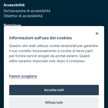
Accessibilità
Dichiarazione di accessibilità
Obiettivi di accessibilità
Redazione
Responsabili di pubblicazione
×
Informazioni sull'uso dei cookies
Protezione civile
Vai al sito di Protezione Civile Puglia
Questo sito web utilizza cookie essenziali per garantire
il suo corretto funzionamento e cookie di terze parti
Iniziativa finanziata con risorse del POR Puglia 2014/2020 -
per fornire servizi erogati da portali esterni. Questi
Asse XI
ultimi saranno impostati solo dopo il consenso.
Note legali
Fammi scegliere
Cookie e privacy
Amministrazione trasparente
Atti di notifica
Accetta tutti
Feed RSS
Servizi Intranet
Rifiuta tutti