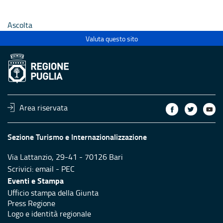
 anno
alla rete regionale anno
alla rete
2026
2026
Ascolta
Valuta questo sito
Area riservata
Sezione Turismo e Internazionalizzazione
Via Lattanzio, 29-41 - 70126 Bari
Scrivici:
email
-
PEC
Eventi e Stampa
Ufficio stampa della Giunta
Press Regione
Logo e identità regionale