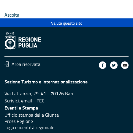
 anno
alla rete regionale anno
alla rete
2026
2026
Ascolta
Valuta questo sito
Area riservata
Sezione Turismo e Internazionalizzazione
Via Lattanzio, 29-41 - 70126 Bari
Scrivici:
email
-
PEC
Eventi e Stampa
Ufficio stampa della Giunta
Press Regione
Logo e identità regionale