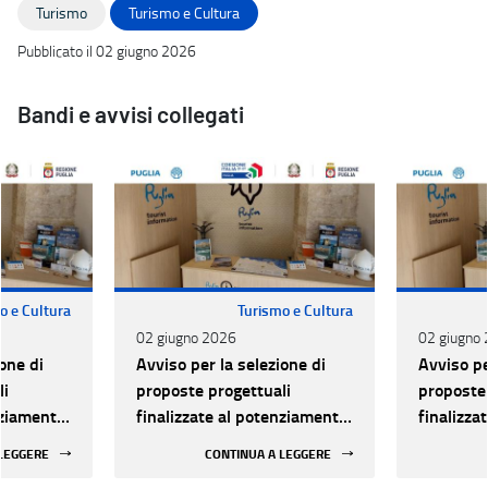
Turismo
Turismo e Cultura
Pubblicato il 02 giugno 2026
Bandi e avvisi collegati
o e Cultura
Turismo e Cultura
02 giugno 2026
02 giugno
one di
Avviso per la selezione di
Avviso pe
li
proposte progettuali
proposte 
nziamento
finalizzate al potenziamento
finalizza
li Info-
e qualificazione degli Info-
e qualifi
 LEGGERE
CONTINUA A LEGGERE
artenenti
Point turistici appartenenti
Point tur