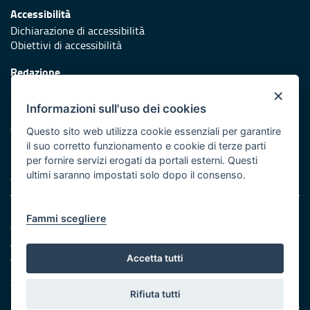
Accessibilità
Dichiarazione di accessibilità
Obiettivi di accessibilità
Redazione
Responsabili di pubblicazione
×
Informazioni sull'uso dei cookies
Protezione civile
Vai al sito di Protezione Civile Puglia
Questo sito web utilizza cookie essenziali per garantire
il suo corretto funzionamento e cookie di terze parti
Iniziativa finanziata con risorse del POR Puglia 2014/2020 -
per fornire servizi erogati da portali esterni. Questi
Asse XI
ultimi saranno impostati solo dopo il consenso.
Note legali
Fammi scegliere
Cookie e privacy
Amministrazione trasparente
Atti di notifica
Accetta tutti
Feed RSS
Servizi Intranet
Rifiuta tutti