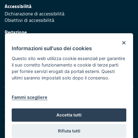
Accessibilità
Dichiarazione di accessibilità
Obiettivi di accessibilità
Redazione
Responsabili di pubblicazione
×
Informazioni sull'uso dei cookies
Protezione civile
Vai al sito di Protezione Civile Puglia
Questo sito web utilizza cookie essenziali per garantire
il suo corretto funzionamento e cookie di terze parti
Iniziativa finanziata con risorse del POR Puglia 2014/2020 -
per fornire servizi erogati da portali esterni. Questi
Asse XI
ultimi saranno impostati solo dopo il consenso.
Note legali
Fammi scegliere
Cookie e privacy
Amministrazione trasparente
Atti di notifica
Accetta tutti
Feed RSS
Servizi Intranet
Rifiuta tutti