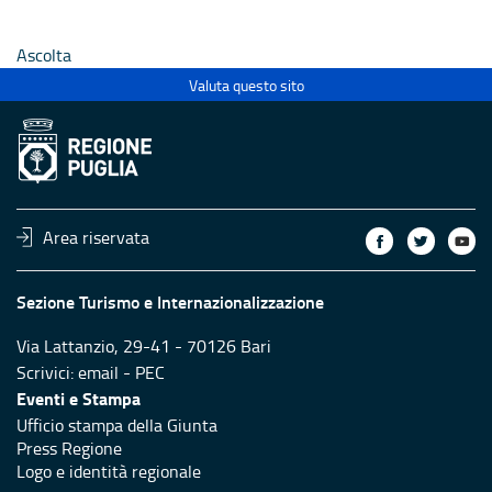
 anno
alla rete regionale anno
alla rete
2026
2026
Ascolta
Valuta questo sito
Area riservata
Sezione Turismo e Internazionalizzazione
Via Lattanzio, 29-41 - 70126 Bari
Scrivici:
email
-
PEC
Eventi e Stampa
Ufficio stampa della Giunta
Press Regione
Logo e identità regionale