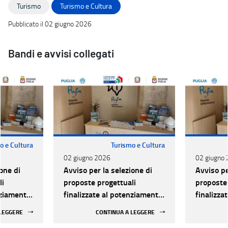
Turismo
Turismo e Cultura
Pubblicato il 02 giugno 2026
Bandi e avvisi collegati
o e Cultura
Turismo e Cultura
02 giugno 2026
02 giugno
one di
Avviso per la selezione di
Avviso pe
li
proposte progettuali
proposte 
nziamento
finalizzate al potenziamento
finalizza
li Info-
e qualificazione degli Info-
e qualifi
 LEGGERE
CONTINUA A LEGGERE
artenenti
Point turistici appartenenti
Point tur