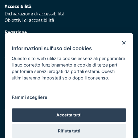
Accessibilità
Dichiarazione di accessibilità
Obiettivi di accessibilità
Redazione
Responsabili di pubblicazione
×
Informazioni sull'uso dei cookies
Protezione civile
Vai al sito di Protezione Civile Puglia
Questo sito web utilizza cookie essenziali per garantire
il suo corretto funzionamento e cookie di terze parti
Iniziativa finanziata con risorse del POR Puglia 2014/2020 -
per fornire servizi erogati da portali esterni. Questi
Asse XI
ultimi saranno impostati solo dopo il consenso.
Note legali
Fammi scegliere
Cookie e privacy
Amministrazione trasparente
Atti di notifica
Accetta tutti
Feed RSS
Servizi Intranet
Rifiuta tutti