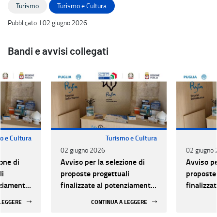
Turismo
Turismo e Cultura
Pubblicato il 02 giugno 2026
Bandi e avvisi collegati
o e Cultura
Turismo e Cultura
02 giugno 2026
02 giugno
one di
Avviso per la selezione di
Avviso pe
li
proposte progettuali
proposte 
nziamento
finalizzate al potenziamento
finalizza
li Info-
e qualificazione degli Info-
e qualifi
 LEGGERE
CONTINUA A LEGGERE
artenenti
Point turistici appartenenti
Point tur