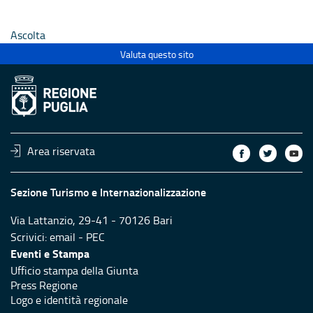
 anno
alla rete regionale anno
alla rete
2026
2026
Ascolta
Valuta questo sito
Area riservata
Sezione Turismo e Internazionalizzazione
Via Lattanzio, 29-41 - 70126 Bari
Scrivici:
email
-
PEC
Eventi e Stampa
Ufficio stampa della Giunta
Press Regione
Logo e identità regionale