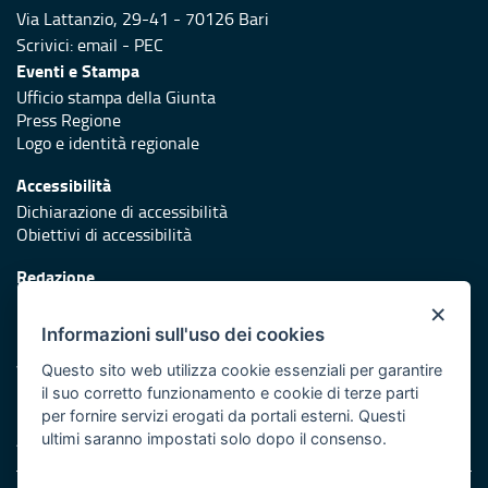
Via Lattanzio, 29-41 - 70126 Bari
Scrivici:
email
-
PEC
Eventi e Stampa
Ufficio stampa della Giunta
Press Regione
Logo e identità regionale
Accessibilità
Dichiarazione di accessibilità
Obiettivi di accessibilità
Redazione
Responsabili di pubblicazione
×
Informazioni sull'uso dei cookies
Protezione civile
Vai al sito di Protezione Civile Puglia
Questo sito web utilizza cookie essenziali per garantire
il suo corretto funzionamento e cookie di terze parti
Iniziativa finanziata con risorse del POR Puglia 2014/2020 -
per fornire servizi erogati da portali esterni. Questi
Asse XI
ultimi saranno impostati solo dopo il consenso.