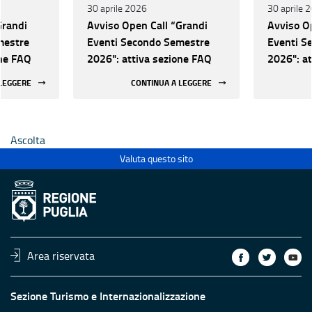
30 aprile 2026
30 aprile 
Grandi
Avviso Open Call “Grandi
Avviso O
mestre
Eventi Secondo Semestre
Eventi S
one FAQ
2026": attiva sezione FAQ
2026": a
 LEGGERE
CONTINUA A LEGGERE
Ascolta
Valuta questo sito
Area riservata
Sezione Turismo e Internazionalizzazione