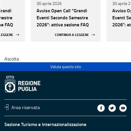
30 aprile 2026
30 aprile 
Grandi
Avviso Open Call “Grandi
Avviso O
mestre
Eventi Secondo Semestre
Eventi S
one FAQ
2026": attiva sezione FAQ
2026": a
 LEGGERE
CONTINUA A LEGGERE
Ascolta
Valuta questo sito
Area riservata
Sezione Turismo e Internazionalizzazione