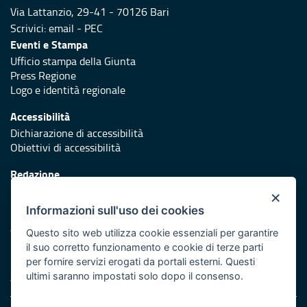
Via Lattanzio, 29-41 - 70126 Bari
Scrivici:
email
-
PEC
Eventi e Stampa
Ufficio stampa della Giunta
Press Regione
Logo e identità regionale
Accessibilità
Dichiarazione di accessibilità
Obiettivi di accessibilità
Redazione
Responsabili di pubblicazione
×
Informazioni sull'uso dei cookies
Protezione civile
Vai al sito di Protezione Civile Puglia
Questo sito web utilizza cookie essenziali per garantire
il suo corretto funzionamento e cookie di terze parti
Iniziativa finanziata con risorse del POR Puglia 2014/2020 -
per fornire servizi erogati da portali esterni. Questi
Asse XI
ultimi saranno impostati solo dopo il consenso.