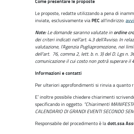
Come presentare le proposte
Le proposte, redatte utilizzando a pena di inammi
PEC
inviate, esclusivamente via
all'indirizzo:
avvi
Note:
ordine cr
Le domande saranno valutate in
dei criteri indicati nell’art. 4.3 dell’Avviso. In r
valutazione, l'Agenzia Pugliapromozione, nei limit
dell'art. 76, comma 2, lett. b. n. 3) del D. Lgs n. 
4
comunicazione il cui costo non potrà superare il
Informazioni e contatti
Per ulteriori approfondimenti si rinvia a quanto r
E’ inoltre possibile chiedere chiarimenti scriven
specificando in oggetto:
“Chiarimenti MANIFEST
CALENDARIO DI GRANDI EVENTI SECONDO SEM
dott.ssa Ass
Responsabile del procedimento è la