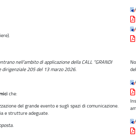
ere).
ientrano nell’ambito di applicazione della CALL “GRANDI
No
dirigenziale 205 del 13 marzo 2026.
de
mici
che:
In
izzazione del grande evento e sugli spazi di comunicazione.
am
ia e strutture adeguate.
oposta.