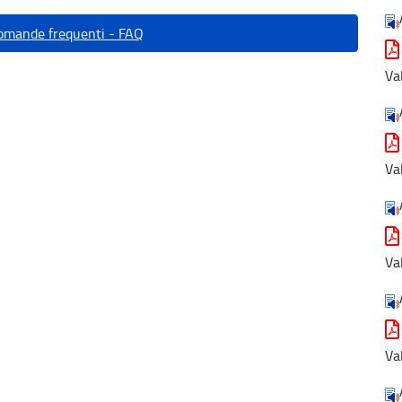
domande frequenti - FAQ
Va
Va
Va
Va