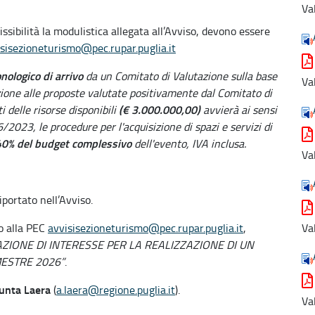
Va
ssibilità la modulistica allegata all’Avviso, devono essere
sisezioneturismo@pec.rupar.puglia.it
onologico
di arrivo
da un Comitato di Valutazione sulla base
Va
elazione alle proposte valutate positivamente dal Comitato di
(€ 3.000.000,00)
i delle risorse disponibili
avvierà ai sensi
36/2023, le procedure per l'acquisizione di spazi e servizi di
0% del budget complessivo
dell'evento, IVA inclusa.
Va
iportato nell’Avviso.
do alla PEC
avvisisezioneturismo@pec.rupar.puglia.it
,
Va
AZIONE DI INTERESSE PER LA REALIZZAZIONE DI UN
ESTRE 2026”
.
unta Laera
(
a.laera@regione.puglia.it
).
Va