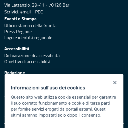
Via Lattanzio, 29-41 - 70126 Bari
Scrivici:
email
-
PEC
Eventi e Stampa
Ufficio stampa della Giunta
Press Regione
Logo e identità regionale
Accessibilità
Dichiarazione di accessibilità
Obiettivi di accessibilità
Redazione
Responsabili di pubblicazione
×
Informazioni sull'uso dei cookies
Protezione civile
Vai al sito di Protezione Civile Puglia
Questo sito web utilizza cookie essenziali per garantire
il suo corretto funzionamento e cookie di terze parti
Iniziativa finanziata con risorse del POR Puglia 2014/2020 -
per fornire servizi erogati da portali esterni. Questi
Asse XI
ultimi saranno impostati solo dopo il consenso.