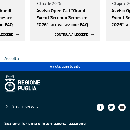
30 aprile 2026
30 aprile 
Grandi
Avviso Open Call “Grandi
Avviso O
mestre
Eventi Secondo Semestre
Eventi S
one FAQ
2026": attiva sezione FAQ
2026": a
 LEGGERE
CONTINUA A LEGGERE
Ascolta
Valuta questo sito
Area riservata
Sezione Turismo e Internazionalizzazione