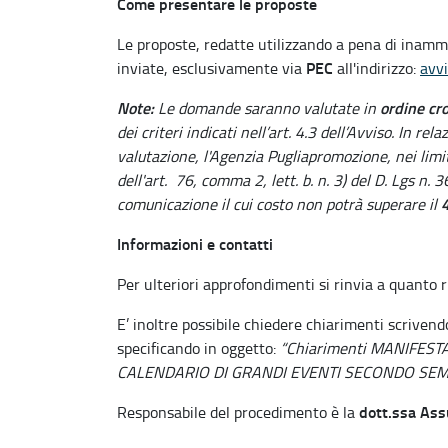
Come presentare le proposte
Le proposte, redatte utilizzando a pena di inammi
PEC
inviate, esclusivamente via
all'indirizzo:
avvi
Note:
ordine cr
Le domande saranno valutate in
dei criteri indicati nell’art. 4.3 dell’Avviso. In r
valutazione, l'Agenzia Pugliapromozione, nei limit
dell'art. 76, comma 2, lett. b. n. 3) del D. Lgs n. 
4
comunicazione il cui costo non potrà superare il
Informazioni e contatti
Per ulteriori approfondimenti si rinvia a quanto r
E’ inoltre possibile chiedere chiarimenti scriven
specificando in oggetto:
“Chiarimenti MANIFEST
CALENDARIO DI GRANDI EVENTI SECONDO SEM
dott.ssa Ass
Responsabile del procedimento è la