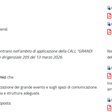
ere).
ientrano nell’ambito di applicazione della CALL “GRANDI
No
dirigenziale 205 del 13 marzo 2026.
de
mici
che:
In
izzazione del grande evento e sugli spazi di comunicazione.
am
ia e strutture adeguate.
oposta.