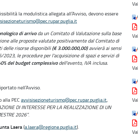
Va
ssibilità la modulistica allegata all’Avviso, devono essere
sisezioneturismo@pec.rupar.puglia.it
onologico
di arrivo
da un Comitato di Valutazione sulla base
Va
elazione alle proposte valutate positivamente dal Comitato di
(€ 3.000.000,00)
i delle risorse disponibili
avvierà ai sensi
36/2023, le procedure per l'acquisizione di spazi e servizi di
0% del budget complessivo
dell'evento, IVA inclusa.
Va
iportato nell’Avviso.
do alla PEC
avvisisezioneturismo@pec.rupar.puglia.it
,
Va
AZIONE DI INTERESSE PER LA REALIZZAZIONE DI UN
ESTRE 2026”
.
unta Laera
(
a.laera@regione.puglia.it
).
Va