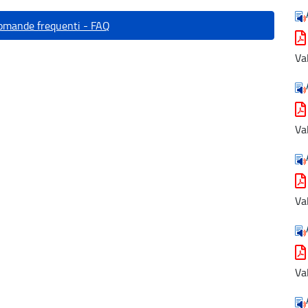
domande frequenti - FAQ
Va
Va
Va
Va