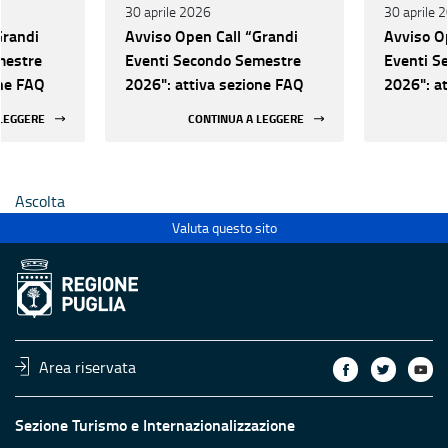
30 aprile 2026
30 aprile 
Grandi
Avviso Open Call “Grandi
Avviso O
mestre
Eventi Secondo Semestre
Eventi S
one FAQ
2026": attiva sezione FAQ
2026": a
 LEGGERE
CONTINUA A LEGGERE
Ascolta
Valuta questo sito
Area riservata
Sezione Turismo e Internazionalizzazione