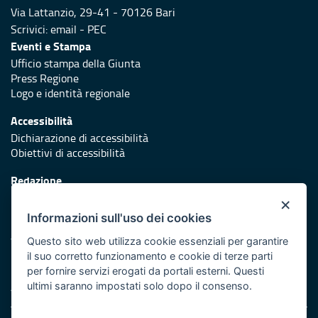
Via Lattanzio, 29-41 - 70126 Bari
Scrivici:
email
-
PEC
Eventi e Stampa
Ufficio stampa della Giunta
Press Regione
Logo e identità regionale
Accessibilità
Dichiarazione di accessibilità
Obiettivi di accessibilità
Redazione
Responsabili di pubblicazione
×
Informazioni sull'uso dei cookies
Protezione civile
Vai al sito di Protezione Civile Puglia
Questo sito web utilizza cookie essenziali per garantire
il suo corretto funzionamento e cookie di terze parti
Iniziativa finanziata con risorse del POR Puglia 2014/2020 -
per fornire servizi erogati da portali esterni. Questi
Asse XI
ultimi saranno impostati solo dopo il consenso.