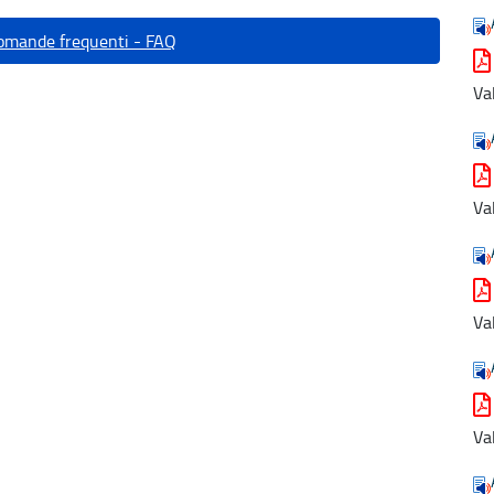
domande frequenti - FAQ
Va
Va
Va
Va