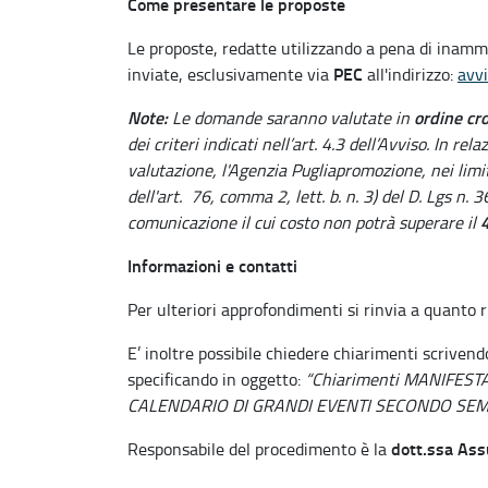
Come presentare le proposte
Le proposte, redatte utilizzando a pena di inammi
PEC
inviate, esclusivamente via
all'indirizzo:
avvi
Note:
ordine cr
Le domande saranno valutate in
dei criteri indicati nell’art. 4.3 dell’Avviso. In r
valutazione, l'Agenzia Pugliapromozione, nei limit
dell'art. 76, comma 2, lett. b. n. 3) del D. Lgs n. 
4
comunicazione il cui costo non potrà superare il
Informazioni e contatti
Per ulteriori approfondimenti si rinvia a quanto r
E’ inoltre possibile chiedere chiarimenti scriven
specificando in oggetto:
“Chiarimenti MANIFEST
CALENDARIO DI GRANDI EVENTI SECONDO SEM
dott.ssa Ass
Responsabile del procedimento è la