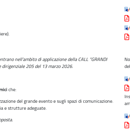
ere).
ientrano nell’ambito di applicazione della CALL “GRANDI
No
dirigenziale 205 del 13 marzo 2026.
de
mici
che:
In
izzazione del grande evento e sugli spazi di comunicazione.
am
ia e strutture adeguate.
oposta.