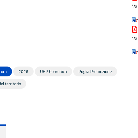
Va
Va
tura
2026
URP Comunica
Puglia Promozione
el territorio