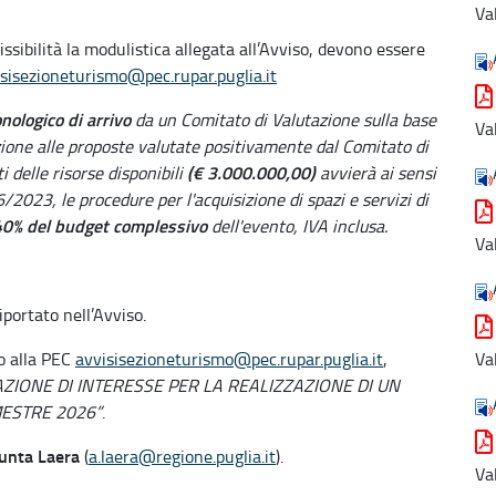
Va
ssibilità la modulistica allegata all’Avviso, devono essere
sisezioneturismo@pec.rupar.puglia.it
onologico
di arrivo
da un Comitato di Valutazione sulla base
Va
elazione alle proposte valutate positivamente dal Comitato di
(€ 3.000.000,00)
i delle risorse disponibili
avvierà ai sensi
36/2023, le procedure per l'acquisizione di spazi e servizi di
0% del budget complessivo
dell'evento, IVA inclusa.
Va
iportato nell’Avviso.
do alla PEC
avvisisezioneturismo@pec.rupar.puglia.it
,
Va
AZIONE DI INTERESSE PER LA REALIZZAZIONE DI UN
ESTRE 2026”
.
unta Laera
(
a.laera@regione.puglia.it
).
Va