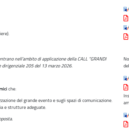
ere).
ientrano nell’ambito di applicazione della CALL “GRANDI
No
dirigenziale 205 del 13 marzo 2026.
de
mici
che:
In
izzazione del grande evento e sugli spazi di comunicazione.
am
ia e strutture adeguate.
oposta.