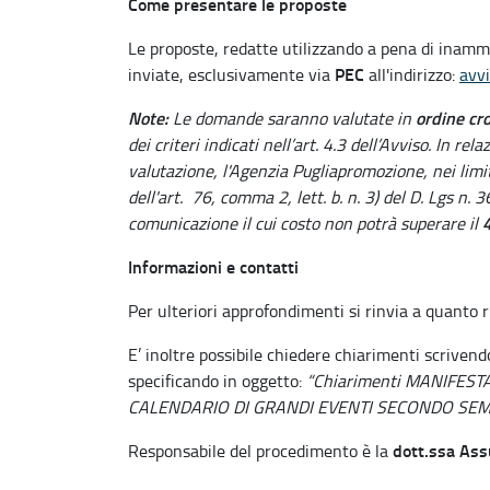
Come presentare le proposte
Le proposte, redatte utilizzando a pena di inammi
PEC
inviate, esclusivamente via
all'indirizzo:
avvi
Note:
ordine cr
Le domande saranno valutate in
dei criteri indicati nell’art. 4.3 dell’Avviso. In r
valutazione, l'Agenzia Pugliapromozione, nei limit
dell'art. 76, comma 2, lett. b. n. 3) del D. Lgs n. 
4
comunicazione il cui costo non potrà superare il
Informazioni e contatti
Per ulteriori approfondimenti si rinvia a quanto r
E’ inoltre possibile chiedere chiarimenti scriven
specificando in oggetto:
“Chiarimenti MANIFEST
CALENDARIO DI GRANDI EVENTI SECONDO SEM
dott.ssa Ass
Responsabile del procedimento è la