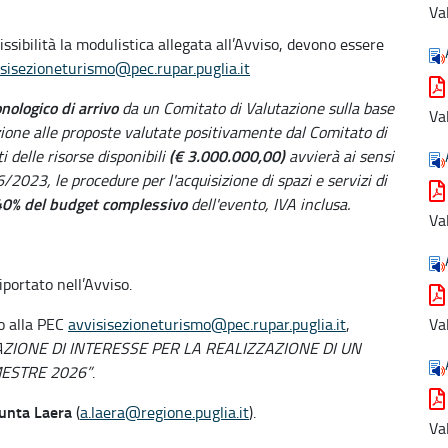
Va
ssibilità la modulistica allegata all’Avviso, devono essere
sisezioneturismo@pec.rupar.puglia.it
onologico
di arrivo
da un Comitato di Valutazione sulla base
Va
elazione alle proposte valutate positivamente dal Comitato di
(€ 3.000.000,00)
i delle risorse disponibili
avvierà ai sensi
36/2023, le procedure per l'acquisizione di spazi e servizi di
0% del budget complessivo
dell'evento, IVA inclusa.
Va
iportato nell’Avviso.
do alla PEC
avvisisezioneturismo@pec.rupar.puglia.it
,
Va
AZIONE DI INTERESSE PER LA REALIZZAZIONE DI UN
ESTRE 2026”
.
unta Laera
(
a.laera@regione.puglia.it
).
Va