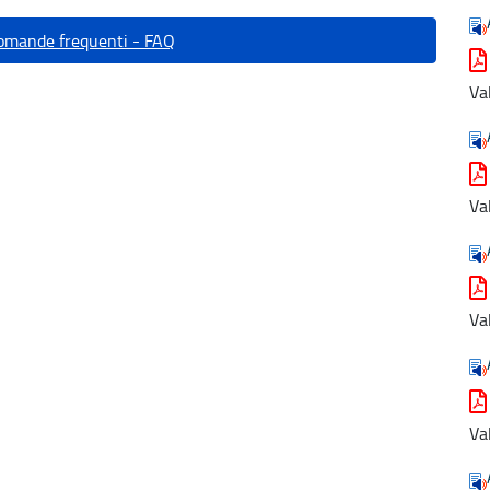
domande frequenti - FAQ
Va
Va
Va
Va