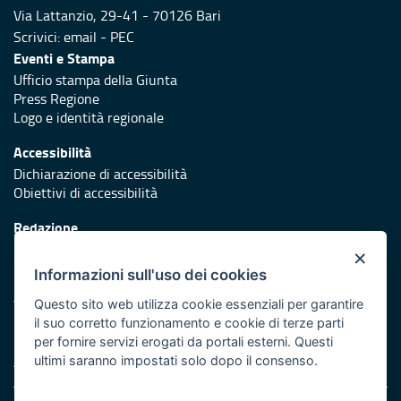
Via Lattanzio, 29-41 - 70126 Bari
Scrivici:
email
-
PEC
Eventi e Stampa
Ufficio stampa della Giunta
Press Regione
Logo e identità regionale
Accessibilità
Dichiarazione di accessibilità
Obiettivi di accessibilità
Redazione
Responsabili di pubblicazione
×
Informazioni sull'uso dei cookies
Protezione civile
Vai al sito di Protezione Civile Puglia
Questo sito web utilizza cookie essenziali per garantire
il suo corretto funzionamento e cookie di terze parti
Iniziativa finanziata con risorse del POR Puglia 2014/2020 -
per fornire servizi erogati da portali esterni. Questi
Asse XI
ultimi saranno impostati solo dopo il consenso.