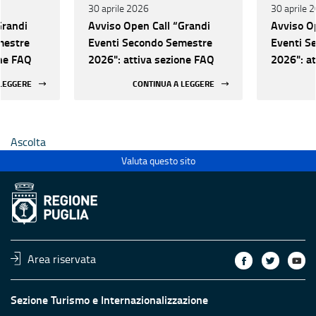
30 aprile 2026
30 aprile 
Grandi
Avviso Open Call “Grandi
Avviso O
mestre
Eventi Secondo Semestre
Eventi S
one FAQ
2026": attiva sezione FAQ
2026": a
 LEGGERE
CONTINUA A LEGGERE
Ascolta
Valuta questo sito
Area riservata
Sezione Turismo e Internazionalizzazione