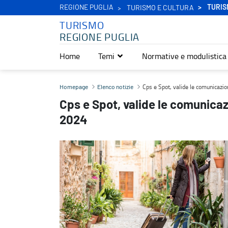
REGIONE PUGLIA
TURIS
TURISMO E CULTURA
TURISMO
REGIONE PUGLIA
Home
Temi
Normative e modulistica
Cps e Spot, valide le comunicazioni effettuate entro il 31 ottobre
Cps e Spot, valide le comunicazio
Homepage
Elenco notizie
Cps e Spot, valide le comunicazi
2024