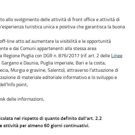
o allo svolgimento delle attività di front office e attività di
n'esperienza turistica unica e positiva che garantisca la buona
f-line atto ad aumentare la visibilità e le opportunità
ente e dai Comuni appartenenti alla stessa area
la Regione Puglia con DGR n. 876/2017 (rif. art. 2 delle
Linee
a: Gargano e Daunia; Puglia imperiale, Bari e la costa;
recia, Murgia e gravine; Salento), attraverso l’attuazione di
zzazione di materiale editoriale informativo e lo sviluppo e
dell’Info point;
sk delle informazioni;
olata nel rispetto di quanto definito dall’art. 2.2
 attività per almeno 60 giorni continuativi.