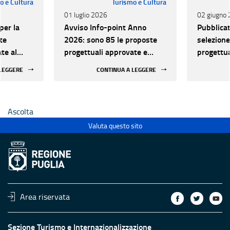
o e Cultura
Turismo e Cultura
01 luglio 2026
02 giugno
per la
Avviso Info-point Anno
Pubblicat
te
2026: sono 85 le proposte
selezione
ate al
progettuali approvate e
progettua
finanziabili
potenzia
 LEGGERE
CONTINUA A LEGGERE
 Info-
qualifica
artenenti
Point tur
 anno
alla rete
Ascolta
2026
Valuta questo sito
Area riservata
Sezione Turismo e Internazionalizzazione