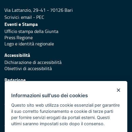
Via Lattanzio, 29-41 - 70126 Bari
Scrivici:
email
-
PEC
Eventi e Stampa
Ufficio stampa della Giunta
Press Regione
Logo e identità regionale
Accessibilità
Dichiarazione di accessibilità
Obiettivi di accessibilità
Redazione
Responsabili di pubblicazione
×
Informazioni sull'uso dei cookies
Protezione civile
Vai al sito di Protezione Civile Puglia
Questo sito web utilizza cookie essenziali per garantire
il suo corretto funzionamento e cookie di terze parti
Iniziativa finanziata con risorse del POR Puglia 2014/2020 -
per fornire servizi erogati da portali esterni. Questi
Asse XI
ultimi saranno impostati solo dopo il consenso.