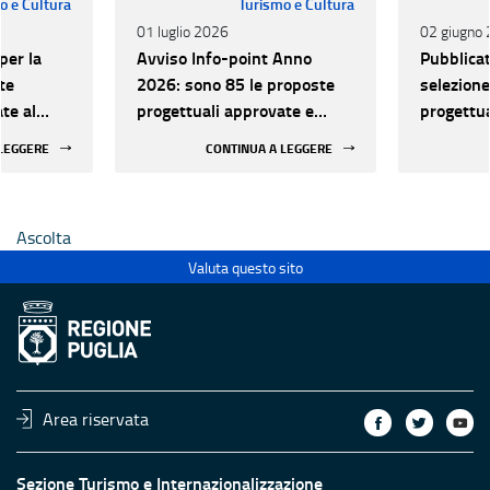
o e Cultura
Turismo e Cultura
01 luglio 2026
02 giugno
per la
Avviso Info-point Anno
Pubblicat
te
2026: sono 85 le proposte
selezione
ate al
progettuali approvate e
progettua
finanziabili
potenzia
 LEGGERE
CONTINUA A LEGGERE
 Info-
qualifica
artenenti
Point tur
 anno
alla rete
Ascolta
2026
Valuta questo sito
Area riservata
Sezione Turismo e Internazionalizzazione