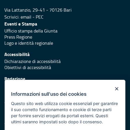
Via Lattanzio, 29-41 - 70126 Bari
Scrivici:
email
-
PEC
Eventi e Stampa
Ufficio stampa della Giunta
Press Regione
Logo e identità regionale
Accessibilità
Dichiarazione di accessibilità
Obiettivi di accessibilità
Redazione
Responsabili di pubblicazione
×
Informazioni sull'uso dei cookies
Protezione civile
Vai al sito di Protezione Civile Puglia
Questo sito web utilizza cookie essenziali per garantire
il suo corretto funzionamento e cookie di terze parti
Iniziativa finanziata con risorse del POR Puglia 2014/2020 -
per fornire servizi erogati da portali esterni. Questi
Asse XI
ultimi saranno impostati solo dopo il consenso.