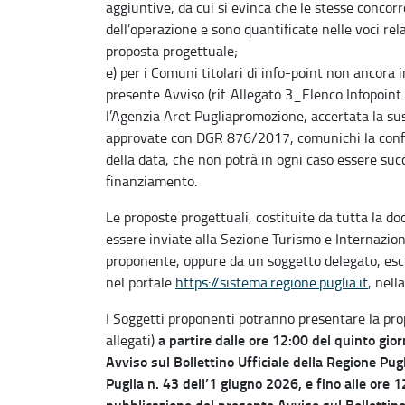
aggiuntive, da cui si evinca che le stesse conco
dell’operazione e sono quantificate nelle voci rela
proposta progettuale;
e) per i Comuni titolari di info-point non ancora i
presente Avviso (rif. Allegato 3_Elenco Infopoint t
l’Agenzia Aret Pugliapromozione, accertata la sus
approvate con DGR 876/2017, comunichi la confer
della data, che non potrà in ogni caso essere succ
finanziamento.
Le proposte progettuali, costituite da tutta la d
essere inviate alla Sezione Turismo e Internazion
proponente, oppure da un soggetto delegato, esc
nel portale
https://sistema.regione.puglia.it
, nell
I Soggetti proponenti potranno presentare la prop
a partire dalle ore 12:00 del quinto gio
allegati)
Avviso sul Bollettino Ufficiale della Regione Pug
Puglia n. 43 dell’1 giugno 2026, e fino alle ore 
pubblicazione del presente Avviso sul Bollettino