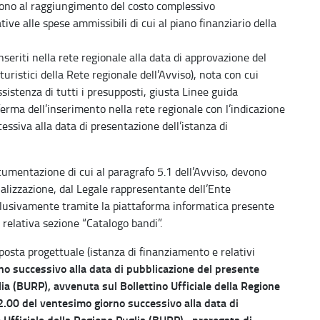
rrono al raggiungimento del costo complessivo
tive alle spese ammissibili di cui al piano finanziario della
nseriti nella rete regionale alla data di approvazione del
uristici della Rete regionale dell’Avviso), nota con cui
sistenza di tutti i presupposti, giusta Linee guida
ma dell’inserimento nella rete regionale con l’indicazione
essiva alla data di presentazione dell’istanza di
ocumentazione di cui al paragrafo 5.1 dell’Avviso, devono
alizzazione, dal Legale rappresentante dell’Ente
lusivamente tramite la piattaforma informatica presente
a relativa sezione “Catalogo bandi”.
osta progettuale (istanza di finanziamento e relativi
rno successivo alla data di pubblicazione del presente
lia (BURP), avvenuta sul Bollettino Ufficiale della Regione
12.00 del ventesimo giorno successivo alla data di
 Ufficiale della Regione Puglia (BURP), prorogata di