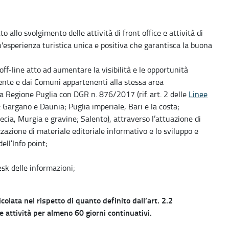
o allo svolgimento delle attività di front office e attività di
n'esperienza turistica unica e positiva che garantisca la buona
f-line atto ad aumentare la visibilità e le opportunità
ente e dai Comuni appartenenti alla stessa area
la Regione Puglia con DGR n. 876/2017 (rif. art. 2 delle
Linee
a: Gargano e Daunia; Puglia imperiale, Bari e la costa;
recia, Murgia e gravine; Salento), attraverso l’attuazione di
zzazione di materiale editoriale informativo e lo sviluppo e
dell’Info point;
sk delle informazioni;
olata nel rispetto di quanto definito dall’art. 2.2
 attività per almeno 60 giorni continuativi.