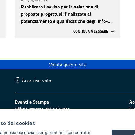
Pubblicato l'avviso per la selezione di
proposte progettuali finalizzate al
potenziamento e qualificazione degli Info-
Point turistici appartenenti alla rete
CONTINUA A LEGGERE
regionale anno 2026
Valuta questo sito
Area riservata
Eventi e Stampa
Ac
Ufficio stampa della Giunta
Di
Press Regione
Obi
Logo e identità regionale
uso dei cookies
Redazione
Pr
a cookie essenziali per garantire il suo corretto