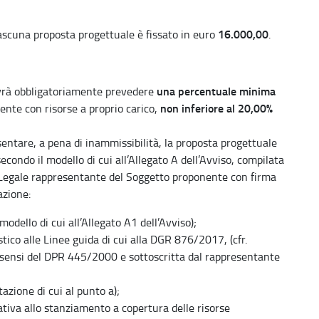
16.000,00
iascuna proposta progettuale è fissato in euro
.
una percentuale minima
ovrà obbligatoriamente prevedere
non inferiore al 20,00%
nte con risorse a proprio carico,
esentare, a pena di inammissibilità, la proposta progettuale
econdo il modello di cui all’Allegato A dell’Avviso, compilata
l Legale rappresentante del Soggetto proponente con firma
azione:
modello di cui all’Allegato A1 dell’Avviso);
stico alle Linee guida di cui alla DGR 876/2017, (cfr.
 ai sensi del DPR 445/2000 e sottoscritta dal rappresentante
zione di cui al punto a);
iva allo stanziamento a copertura delle risorse