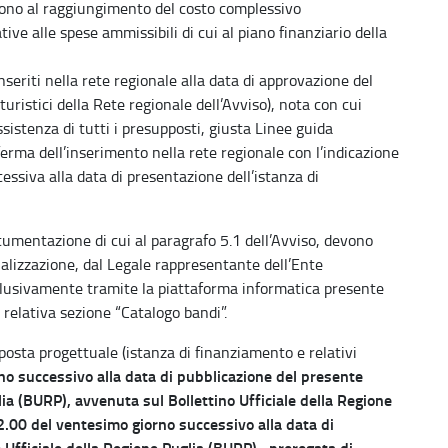
rrono al raggiungimento del costo complessivo
tive alle spese ammissibili di cui al piano finanziario della
nseriti nella rete regionale alla data di approvazione del
uristici della Rete regionale dell’Avviso), nota con cui
sistenza di tutti i presupposti, giusta Linee guida
ma dell’inserimento nella rete regionale con l’indicazione
essiva alla data di presentazione dell’istanza di
ocumentazione di cui al paragrafo 5.1 dell’Avviso, devono
alizzazione, dal Legale rappresentante dell’Ente
lusivamente tramite la piattaforma informatica presente
a relativa sezione “Catalogo bandi”.
osta progettuale (istanza di finanziamento e relativi
rno successivo alla data di pubblicazione del presente
lia (BURP), avvenuta sul Bollettino Ufficiale della Regione
12.00 del ventesimo giorno successivo alla data di
 Ufficiale della Regione Puglia (BURP), prorogata di