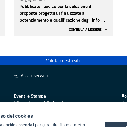
Pubblicato l'avviso per la selezione di
proposte progettuali finalizzate al
potenziamento e qualificazione degli Info-
Point turistici appartenenti alla rete
CONTINUA A LEGGERE
regionale anno 2026
Valuta questo sito
Area riservata
Eventi e Stampa
Ac
Ufficio stampa della Giunta
Di
Press Regione
Obi
Logo e identità regionale
uso dei cookies
Redazione
Pr
a cookie essenziali per garantire il suo corretto