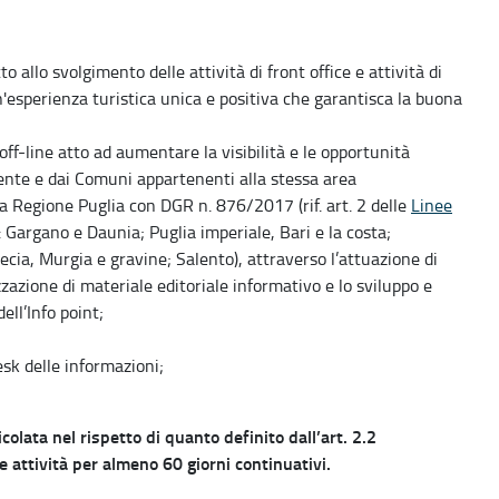
o allo svolgimento delle attività di front office e attività di
n'esperienza turistica unica e positiva che garantisca la buona
f-line atto ad aumentare la visibilità e le opportunità
ente e dai Comuni appartenenti alla stessa area
la Regione Puglia con DGR n. 876/2017 (rif. art. 2 delle
Linee
a: Gargano e Daunia; Puglia imperiale, Bari e la costa;
recia, Murgia e gravine; Salento), attraverso l’attuazione di
zzazione di materiale editoriale informativo e lo sviluppo e
dell’Info point;
sk delle informazioni;
olata nel rispetto di quanto definito dall’art. 2.2
 attività per almeno 60 giorni continuativi.