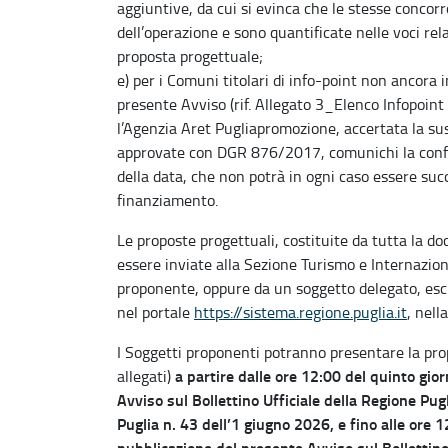
aggiuntive, da cui si evinca che le stesse conco
dell’operazione e sono quantificate nelle voci rela
proposta progettuale;
e) per i Comuni titolari di info-point non ancora i
presente Avviso (rif. Allegato 3_Elenco Infopoint t
l’Agenzia Aret Pugliapromozione, accertata la sus
approvate con DGR 876/2017, comunichi la confer
della data, che non potrà in ogni caso essere succ
finanziamento.
Le proposte progettuali, costituite da tutta la d
essere inviate alla Sezione Turismo e Internazion
proponente, oppure da un soggetto delegato, esc
nel portale
https://sistema.regione.puglia.it
, nell
I Soggetti proponenti potranno presentare la prop
a partire dalle ore 12:00 del quinto gio
allegati)
Avviso sul Bollettino Ufficiale della Regione Pug
Puglia n. 43 dell’1 giugno 2026, e fino alle ore 
pubblicazione del presente Avviso sul Bollettino