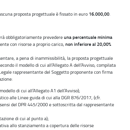
16.000,00
iascuna proposta progettuale è fissato in euro
.
una percentuale minima
ovrà obbligatoriamente prevedere
non inferiore al 20,00%
nte con risorse a proprio carico,
esentare, a pena di inammissibilità, la proposta progettuale
econdo il modello di cui all’Allegato A dell’Avviso, compilata
l Legale rappresentante del Soggetto proponente con firma
azione:
modello di cui all’Allegato A1 dell’Avviso);
stico alle Linee guida di cui alla DGR 876/2017, (cfr.
 ai sensi del DPR 445/2000 e sottoscritta dal rappresentante
zione di cui al punto a);
iva allo stanziamento a copertura delle risorse