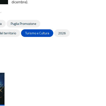
dicembre).
Q
.
a
Puglia Promozione
el territorio
Turismo e Cultura
2026