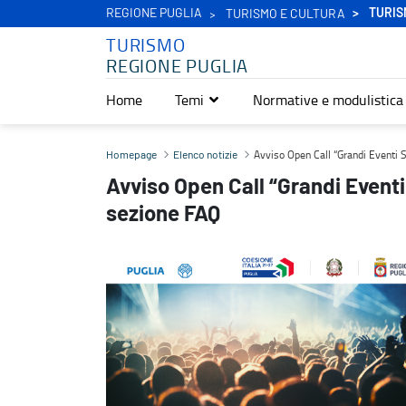
REGIONE PUGLIA
TURIS
TURISMO E CULTURA
TURISMO
REGIONE PUGLIA
Home
Temi
Normative e modulistica
Avviso Open Call “Grandi Eventi Secondo Semestre 2026": attiva 
Avviso Open Call “Grandi Eventi
Homepage
Elenco notizie
Avviso Open Call “Grandi Event
sezione FAQ