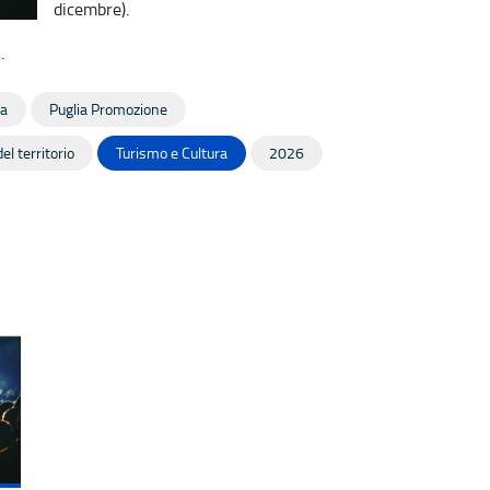
dicembre).
Q
.
a
Puglia Promozione
el territorio
Turismo e Cultura
2026