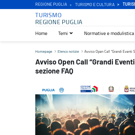
REGIONE PUGLIA
TURIS
TURISMO E CULTURA
TURISMO
REGIONE PUGLIA
Home
Temi
Normative e modulistica
Avviso Open Call “Grandi Eventi Secondo Semestre 2026": attiva 
Avviso Open Call “Grandi Eventi
Homepage
Elenco notizie
Avviso Open Call “Grandi Event
sezione FAQ