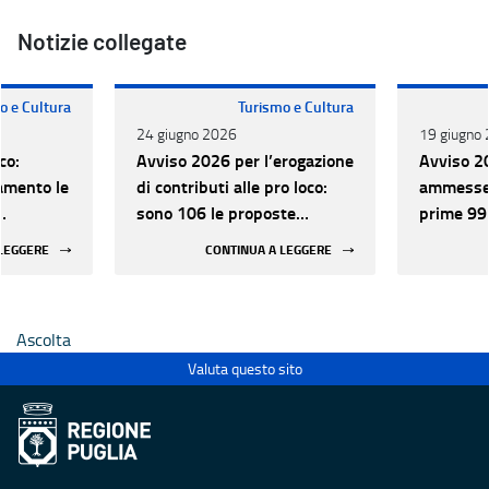
Notizie collegate
o e Cultura
Turismo e Cultura
24 giugno 2026
19 giugno
co:
Avviso 2026 per l’erogazione
Avviso 2
amento le
di contributi alle pro loco:
ammesse 
sono 106 le proposte
prime 99
progettuali approvate e
progettua
 LEGGERE
CONTINUA A LEGGERE
finanziabili
Ascolta
Valuta questo sito