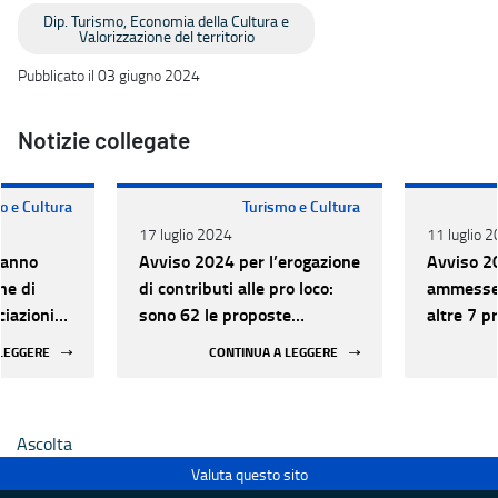
Dip. Turismo, Economia della Cultura e
Valorizzazione del territorio
Pubblicato il 03 giugno 2024
Notizie collegate
o e Cultura
Turismo e Cultura
17 luglio 2024
11 luglio 
 anno
Avviso 2024 per l’erogazione
Avviso 2
ne di
di contributi alle pro loco:
ammesse 
ciazioni
sono 62 le proposte
altre 7 p
progettuali approvate e
 LEGGERE
CONTINUA A LEGGERE
finanziabili
Ascolta
Valuta questo sito