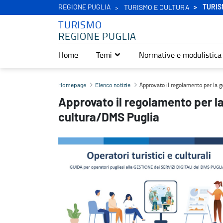
REGIONE PUGLIA
TURIS
TURISMO E CULTURA
TURISMO
REGIONE PUGLIA
Home
Temi
Normative e modulistica
Approvato il regolamento per la gestione dell’ecosistema turismo
Approvato il regolamento per la 
Homepage
Elenco notizie
Approvato il regolamento per l
cultura/DMS Puglia