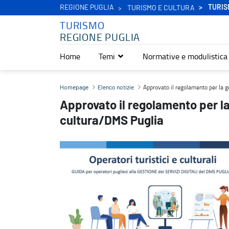
REGIONE PUGLIA
TURIS
TURISMO E CULTURA
TURISMO
REGIONE PUGLIA
Home
Temi
Normative e modulistica
Approvato il regolamento per la gestione dell’ecosistema turismo
Approvato il regolamento per la 
Homepage
Elenco notizie
Approvato il regolamento per l
cultura/DMS Puglia