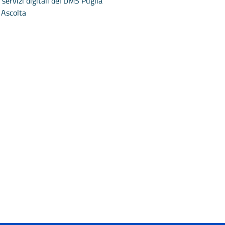
servizi digitali del DMS Puglia
Ascolta