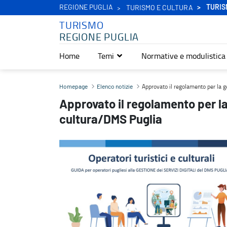
REGIONE PUGLIA
TURIS
TURISMO E CULTURA
TURISMO
REGIONE PUGLIA
Home
Temi
Normative e modulistica
Approvato il regolamento per la gestione dell’ecosistema turismo
Approvato il regolamento per la 
Homepage
Elenco notizie
Approvato il regolamento per l
cultura/DMS Puglia