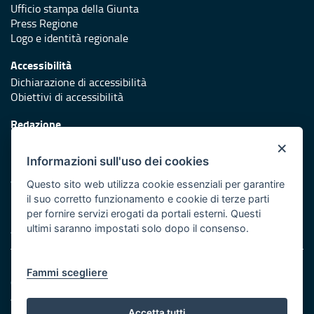
Ufficio stampa della Giunta
Press Regione
Logo e identità regionale
Accessibilità
Dichiarazione di accessibilità
Obiettivi di accessibilità
Redazione
Responsabili di pubblicazione
×
Informazioni sull'uso dei cookies
Protezione civile
Vai al sito di Protezione Civile Puglia
Questo sito web utilizza cookie essenziali per garantire
il suo corretto funzionamento e cookie di terze parti
Iniziativa finanziata con risorse del POR Puglia 2014/2020 -
per fornire servizi erogati da portali esterni. Questi
Asse XI
ultimi saranno impostati solo dopo il consenso.
Note legali
Fammi scegliere
Cookie e privacy
Amministrazione trasparente
Atti di notifica
Accetta tutti