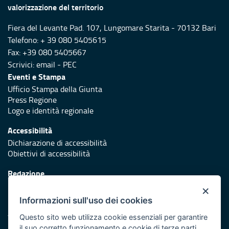
valorizzazione del territorio
Fiera del Levante Pad. 107, Lungomare Starita - 70132 Bari
Telefono: + 39 080 5405615
Fax: +39 080 5405667
Scrivici:
email
-
PEC
Eventi e Stampa
Ufficio Stampa della Giunta
Press Regione
Logo e identità regionale
Accessibilità
Dichiarazione di accessibilità
Obiettivi di accessibilità
Redazione
Responsabili di pubblicazione
×
Informazioni sull'uso dei cookies
Protezione civile
Vai al sito di Protezione Civile Puglia
Questo sito web utilizza cookie essenziali per garantire
il suo corretto funzionamento e cookie di terze parti