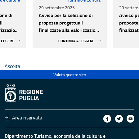
29 settembre 2025
29 settem
one di
Avviso per la selezione di
Avviso pe
li
proposte progettuali
proposte 
orizzazione
finalizzate alla valorizzazione
finalizza
urale e
del patrimonio culturale e
del patri
 LEGGERE
CONTINUA A LEGGERE
 luoghi di
alla innovazione nei luoghi di
alla inno
 statali
cultura pubblici non statali
cultura p
Ascolta
Valuta questo sito
Area riservata
Dipartimento Turismo, economia della cultura e