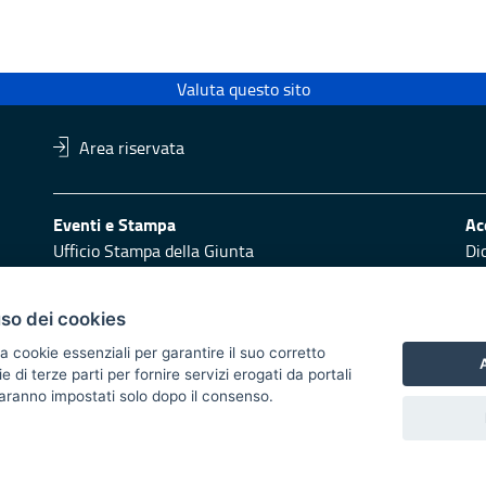
Valuta questo sito
Area riservata
Eventi e Stampa
Ac
Ufficio Stampa della Giunta
Di
Press Regione
Obi
Logo e identità regionale
uso dei cookies
Redazione
Pr
a cookie essenziali per garantire il suo corretto
Responsabili di pubblicazione
Vai
A
di terze parti per fornire servizi erogati da portali
 saranno impostati solo dopo il consenso.
 2014/2020 - Asse XI