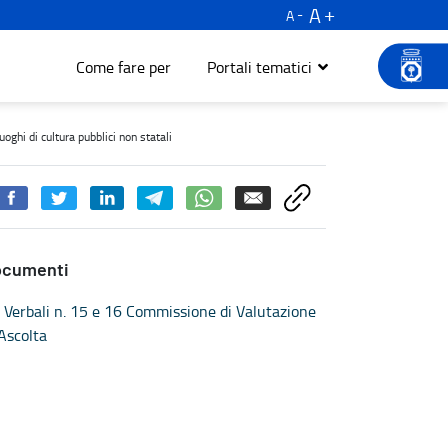
A
A
Come fare per
Portali tematici
e l'innovazione nei luoghi di cultura pubblici non statali - Turism
oghi di cultura pubblici non statali
ocumenti
Verbali n. 15 e 16 Commissione di Valutazione
Ascolta