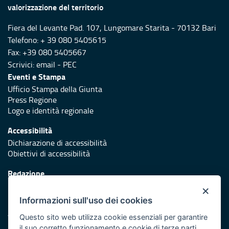
valorizzazione del territorio
Fiera del Levante Pad. 107, Lungomare Starita - 70132 Bari
Telefono: + 39 080 5405615
Fax: +39 080 5405667
Scrivici:
email
-
PEC
Eventi e Stampa
Ufficio Stampa della Giunta
Press Regione
Logo e identità regionale
Accessibilità
Dichiarazione di accessibilità
Obiettivi di accessibilità
Redazione
Responsabili di pubblicazione
×
Informazioni sull'uso dei cookies
Protezione civile
Vai al sito di Protezione Civile Puglia
Questo sito web utilizza cookie essenziali per garantire
il suo corretto funzionamento e cookie di terze parti