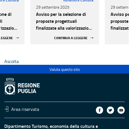
29 settembre 2025
29 settem
one di
Avviso per la selezione di
Avviso pe
li
proposte progettuali
proposte 
orizzazione
finalizzate alla valorizzazione
finalizza
urale e
del patrimonio culturale e
del patri
 LEGGERE
CONTINUA A LEGGERE
 luoghi di
alla innovazione nei luoghi di
alla inno
 statali
cultura pubblici non statali
cultura p
Ascolta
Valuta questo sito
Area riservata
Dipartimento Turismo, economia della cultura e