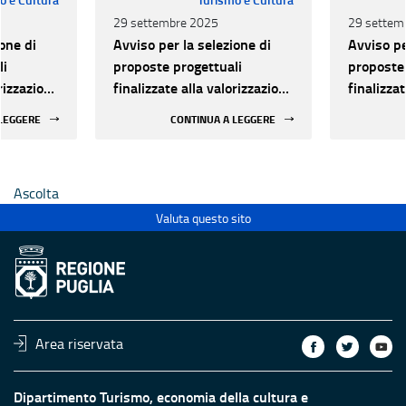
29 settembre 2025
29 settem
one di
Avviso per la selezione di
Avviso pe
li
proposte progettuali
proposte 
orizzazione
finalizzate alla valorizzazione
finalizza
urale e
del patrimonio culturale e
del patri
 LEGGERE
CONTINUA A LEGGERE
 luoghi di
alla innovazione nei luoghi di
alla inno
 statali
cultura pubblici non statali
cultura p
Ascolta
Valuta questo sito
Area riservata
Dipartimento Turismo, economia della cultura e