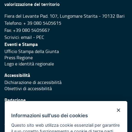
valorizzazione del territorio
Fiera del Levante Pad. 107, Lungomare Starita - 70132 Bari
Telefono: + 39 080 5405615
Fax: +39 080 5405667
Scrivici:
email
-
PEC
Eventi e Stampa
Ufficio Stampa della Giunta
Press Regione
Logo e identità regionale
Accessibilità
Dichiarazione di accessibilità
Obiettivi di accessibilità
Redazione
Responsabili di pubblicazione
×
Informazioni sull'uso dei cookies
Protezione civile
Vai al sito di Protezione Civile Puglia
Questo sito web utilizza cookie essenziali per garantire
il suo corretto funzionamento e cookie di terze parti