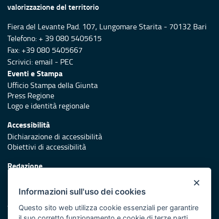
valorizzazione del territorio
Fiera del Levante Pad. 107, Lungomare Starita - 70132 Bari
Telefono: + 39 080 5405615
Fax: +39 080 5405667
Scrivici:
email
-
PEC
Eventi e Stampa
Ufficio Stampa della Giunta
Press Regione
Logo e identità regionale
Accessibilità
Dichiarazione di accessibilità
Obiettivi di accessibilità
Redazione
Responsabili di pubblicazione
×
Informazioni sull'uso dei cookies
Protezione civile
Vai al sito di Protezione Civile Puglia
Questo sito web utilizza cookie essenziali per garantire
il suo corretto funzionamento e cookie di terze parti