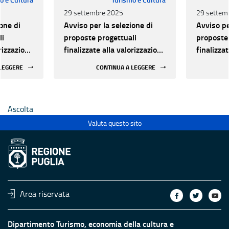
29 settembre 2025
29 settem
one di
Avviso per la selezione di
Avviso pe
li
proposte progettuali
proposte 
orizzazione
finalizzate alla valorizzazione
finalizza
urale e
del patrimonio culturale e
del patri
 LEGGERE
CONTINUA A LEGGERE
 luoghi di
alla innovazione nei luoghi di
alla inno
 statali
cultura pubblici non statali
cultura p
Ascolta
Valuta questo sito
Area riservata
Dipartimento Turismo, economia della cultura e