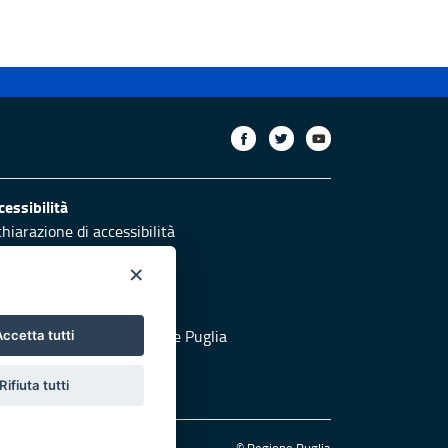
cessibilità
chiarazione di accessibilità
ettivi di accessibilità
×
otezione civile
 al sito di Protezione Civile Puglia
ccetta tutti
Rifiuta tutti