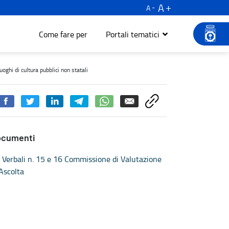
A
A
Come fare per
Portali tematici
e l'innovazione nei luoghi di cultura pubblici non statali - Turism
oghi di cultura pubblici non statali
ocumenti
Verbali n. 15 e 16 Commissione di Valutazione
Ascolta