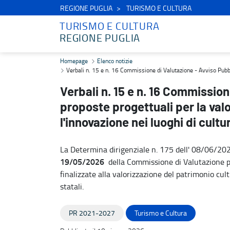
REGIONE PUGLIA
TURISMO E CULTURA
TURISMO E CULTURA
REGIONE PUGLIA
Verbali n. 15 e n. 16 Commissione di Valutazione - Avviso Pubblico 
Homepage
Elenco notizie
Verbali n. 15 e n. 16 Commissione di Valutazione - Avviso Pubblic
Verbali n. 15 e n. 16 Commissio
proposte progettuali per la val
l'innovazione nei luoghi di cultu
La Determina dirigenziale n. 175 dell' 08/06/20
19/05/2026
della Commissione di Valutazione per
finalizzate alla valorizzazione del patrimonio cul
statali.
PR 2021-2027
Turismo e Cultura