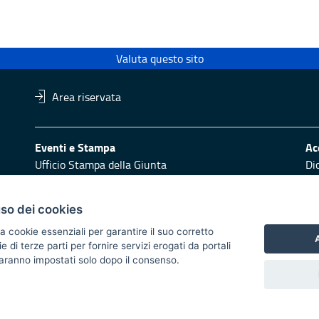
Valuta questo sito
Area riservata
Eventi e Stampa
Ac
Ufficio Stampa della Giunta
Di
Press Regione
Obi
Logo e identità regionale
uso dei cookies
Redazione
Pr
a cookie essenziali per garantire il suo corretto
Responsabili di pubblicazione
Vai
A
di terze parti per fornire servizi erogati da portali
 saranno impostati solo dopo il consenso.
 2014/2020 - Asse XI