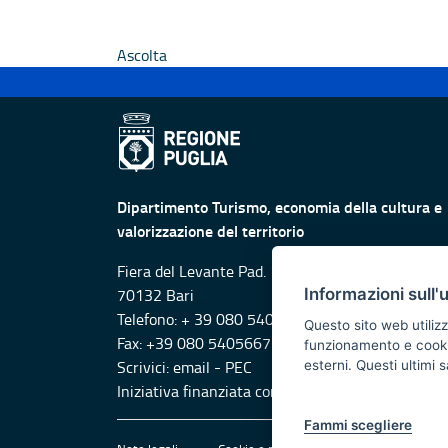
Ascolta
Dipartimento Turismo, economia della cultura e
valorizzazione del territorio
Fiera del Levante Pad. 107, Lungomare Starita -
Informazioni sull'
70132 Bari
Telefono: + 39 080 5405615
Questo sito web utilizz
Fax: +39 080 5405667
funzionamento e cookie 
Scrivici:
email
-
PEC
esterni. Questi ultimi
Iniziativa finanziata con risorse del POR Puglia
Fammi scegliere