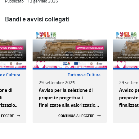
Pubblicato il 13 gennaio 2026
Bandi e avvisi collegati
o e Cultura
Turismo e Cultura
29 settembre 2025
29 settem
one di
Avviso per la selezione di
Avviso pe
li
proposte progettuali
proposte 
orizzazione
finalizzate alla valorizzazione
finalizza
urale e
del patrimonio culturale e
del patri
 LEGGERE
CONTINUA A LEGGERE
 luoghi di
alla innovazione nei luoghi di
alla inno
 statali
cultura pubblici non statali
cultura p