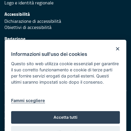
Logo e identità regionale
Accessibilità
Dichiarazione di accessibilità
Obiettivi di accessibilità
Redazione
Responsabili di pubblicazione
×
Informazioni sull'uso dei cookies
Protezione civile
Vai al sito di Protezione Civile Puglia
Questo sito web utilizza cookie essenziali per garantire
il suo corretto funzionamento e cookie di terze parti
Iniziativa finanziata con risorse del POR Puglia 2014/2020 -
per fornire servizi erogati da portali esterni. Questi
Asse XI
ultimi saranno impostati solo dopo il consenso.
Note legali
Fammi scegliere
Cookie e privacy
Amministrazione trasparente
Atti di notifica
Accetta tutti
Feed RSS
Servizi intranet