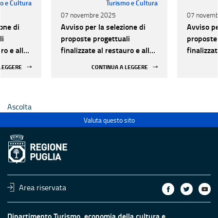
o e Cultura
Turismo e Cultura
07 novembre 2025
07 novemb
one di
Avviso per la selezione di
Avviso pe
li
proposte progettuali
proposte 
ro e alla
finalizzate al restauro e alla
finalizzat
 di beni
rifunzionalizzazione di beni
rifunzion
 LEGGERE
CONTINUA A LEGGERE
culturali materiali e
culturali 
immateriali di Enti
immateria
Ecclesiastici
Ecclesias
Ascolta
Valuta questo sito
Area riservata
Dipartimento Turismo, economia della cultura e