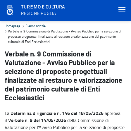
TURISMO E CULTURA
REGIONE PUGLIA
Verbale n. 9 Commissione di Valutazione - Avviso Pubblico per la sel
Homepage
Elenco notizie
Verbale n. 9 Commissione di Valutazione - Avviso Pubblico per la selezione di
proposte progettuali finalizzate al restauro e valorizzazione del patrimonio
culturale di Enti Ecclesiastici
Verbale n. 9 Commissione di
Valutazione - Avviso Pubblico per la
selezione di proposte progettuali
finalizzate al restauro e valorizzazione
del patrimonio culturale di Enti
Ecclesiastici
Determina dirigenziale n. 146 del 18/05/2026
La
approva
Verbale n. 9 del 14/05/2026
il
della Commissione di
Valutazione per l'Avviso Pubblico per la selezione di proposte