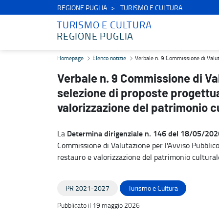
REGIONE PUGLIA
TURISMO E CULTURA
TURISMO E CULTURA
REGIONE PUGLIA
Verbale n. 9 Commissione di Valutazione - Avviso Pubblico per la sel
Homepage
Elenco notizie
Verbale n. 9 Commissione di Valutaz
Verbale n. 9 Commissione di Val
selezione di proposte progettual
valorizzazione del patrimonio cu
Determina dirigenziale n. 146 del 18/05/202
La
Commissione di Valutazione per l'Avviso Pubblico 
restauro e valorizzazione del patrimonio culturale
PR 2021-2027
Turismo e Cultura
Pubblicato il 19 maggio 2026