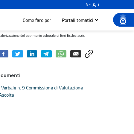
A
A
Come fare per
Portali tematici
ione del patrimonio culturale di Enti Ecclesiastici - Turismo e cult
lorizzazione del patrimonio culturale di Enti Ecclesiastici
ocumenti
Verbale n. 9 Commissione di Valutazione
Ascolta