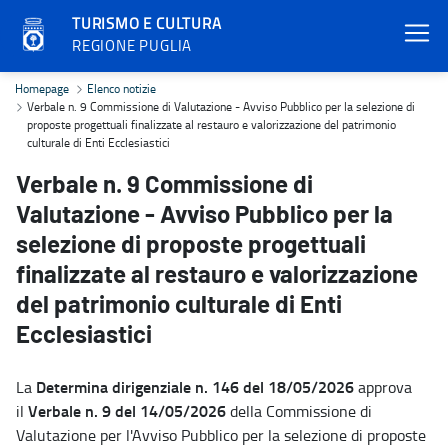
TURISMO E CULTURA
REGIONE PUGLIA
Verbale n. 9 Commissione di Valutazione - Avviso Pubblico per la sel
Homepage
Elenco notizie
Verbale n. 9 Commissione di Valutazione - Avviso Pubblico per la selezione di
proposte progettuali finalizzate al restauro e valorizzazione del patrimonio
culturale di Enti Ecclesiastici
Verbale n. 9 Commissione di
Valutazione - Avviso Pubblico per la
selezione di proposte progettuali
finalizzate al restauro e valorizzazione
del patrimonio culturale di Enti
Ecclesiastici
Determina dirigenziale n. 146 del 18/05/2026
La
approva
Verbale n. 9 del 14/05/2026
il
della Commissione di
Valutazione per l'Avviso Pubblico per la selezione di proposte