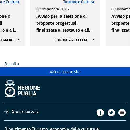
o e Cultura
Turismo e Cultura
07 novembre 2025
07 novemb
one di
Avviso per la selezione di
Avviso pe
li
proposte progettuali
proposte 
ro e alla
finalizzate al restauro e alla
finalizzat
 di beni
rifunzionalizzazione di beni
rifunzion
 LEGGERE
CONTINUA A LEGGERE
culturali materiali e
culturali 
immateriali di Enti
immateria
Ecclesiastici
Ecclesias
Ascolta
Valuta questo sito
Area riservata
Dipartimento Turismo, economia della cultura e