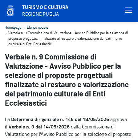
TURISMO E CULTURA
REGIONE PUGLIA
Verbale n. 9 Commissione di Valutazione - Avviso Pubblico per la sel
Homepage
Elenco notizie
Verbale n. 9 Commissione di Valutazione - Avviso Pubblico per la selezione di
proposte progettuali finalizzate al restauro e valorizzazione del patrimonio
culturale di Enti Ecclesiastici
Verbale n. 9 Commissione di
Valutazione - Avviso Pubblico per la
selezione di proposte progettuali
finalizzate al restauro e valorizzazione
del patrimonio culturale di Enti
Ecclesiastici
Determina dirigenziale n. 146 del 18/05/2026
La
approva
Verbale n. 9 del 14/05/2026
il
della Commissione di
Valutazione per l'Avviso Pubblico per la selezione di proposte