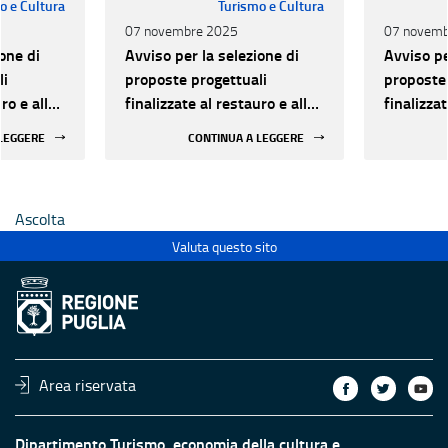
o e Cultura
Turismo e Cultura
07 novembre 2025
07 novemb
one di
Avviso per la selezione di
Avviso pe
li
proposte progettuali
proposte 
ro e alla
finalizzate al restauro e alla
finalizzat
 di beni
rifunzionalizzazione di beni
rifunzion
 LEGGERE
CONTINUA A LEGGERE
culturali materiali e
culturali 
immateriali di Enti
immateria
Ecclesiastici
Ecclesias
Ascolta
Valuta questo sito
Area riservata
Dipartimento Turismo, economia della cultura e