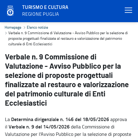
TURISMO E CULTURA
REGIONE PUGLIA
Verbale n. 9 Commissione di Valutazione - Avviso Pubblico per la sel
Homepage
Elenco notizie
Verbale n. 9 Commissione di Valutazione - Avviso Pubblico per la selezione di
proposte progettuali finalizzate al restauro e valorizzazione del patrimonio
culturale di Enti Ecclesiastici
Verbale n. 9 Commissione di
Valutazione - Avviso Pubblico per la
selezione di proposte progettuali
finalizzate al restauro e valorizzazione
del patrimonio culturale di Enti
Ecclesiastici
Determina dirigenziale n. 146 del 18/05/2026
La
approva
Verbale n. 9 del 14/05/2026
il
della Commissione di
Valutazione per l'Avviso Pubblico per la selezione di proposte