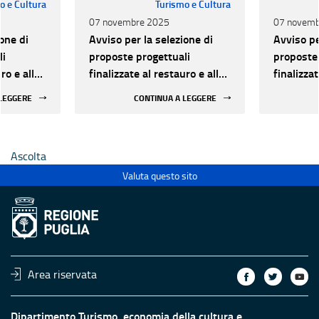
o e Cultura
Turismo e Cultura
07 novembre 2025
07 novemb
one di
Avviso per la selezione di
Avviso pe
li
proposte progettuali
proposte 
ro e alla
finalizzate al restauro e alla
finalizzat
 di beni
rifunzionalizzazione di beni
rifunzion
 LEGGERE
CONTINUA A LEGGERE
culturali materiali e
culturali 
immateriali di Enti
immateria
Ecclesiastici
Ecclesias
Ascolta
Valuta questo sito
Area riservata
Dipartimento Turismo, economia della cultura e