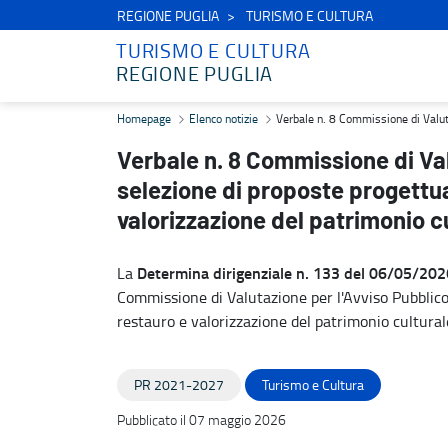
REGIONE PUGLIA
TURISMO E CULTURA
TURISMO E CULTURA
REGIONE PUGLIA
Verbale n. 8 Commissione di Valutazione - Avviso Pubblico per la sel
Homepage
Elenco notizie
Verbale n. 8 Commissione di Valutaz
Verbale n. 8 Commissione di Val
selezione di proposte progettual
valorizzazione del patrimonio cu
Determina dirigenziale n. 133 del 06/05/202
La
Commissione di Valutazione per l'Avviso Pubblico 
restauro e valorizzazione del patrimonio culturale
PR 2021-2027
Turismo e Cultura
Pubblicato il 07 maggio 2026