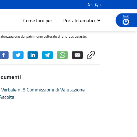
A
A
Come fare per
Portali tematici
ione del patrimonio culturale di Enti Ecclesiastici - Turismo e cult
lorizzazione del patrimonio culturale di Enti Ecclesiastici
ocumenti
Verbale n. 8 Commissione di Valutazione
Ascolta