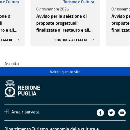
o e Cultura
Turismo e Cultura
07 novembre 2025
07 novemb
one di
Avviso per la selezione di
Avviso pe
li
proposte progettuali
proposte 
ro e alla
finalizzate al restauro e alla
finalizzat
 di beni
rifunzionalizzazione di beni
rifunzion
 LEGGERE
CONTINUA A LEGGERE
culturali materiali e
culturali 
immateriali di Enti
immateria
Ecclesiastici
Ecclesias
Ascolta
Valuta questo sito
Area riservata
Dipartimento Turismo, economia della cultura e