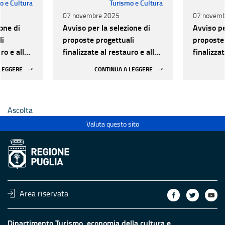
o e Cultura
Turismo e Cultura
07 novembre 2025
07 novemb
one di
Avviso per la selezione di
Avviso pe
li
proposte progettuali
proposte 
ro e alla
finalizzate al restauro e alla
finalizzat
 di beni
rifunzionalizzazione di beni
rifunzion
 LEGGERE
CONTINUA A LEGGERE
culturali materiali e
culturali 
immateriali di Enti
immateria
Ecclesiastici
Ecclesias
Ascolta
Valuta questo sito
Area riservata
Dipartimento Turismo, economia della cultura e