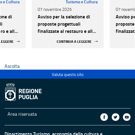
o e Cultura
Turismo e Cultura
07 novembre 2025
07 novemb
one di
Avviso per la selezione di
Avviso pe
li
proposte progettuali
proposte 
ro e alla
finalizzate al restauro e alla
finalizzat
 di beni
rifunzionalizzazione di beni
rifunzion
 LEGGERE
CONTINUA A LEGGERE
culturali materiali e
culturali 
immateriali di Enti
immateria
Ecclesiastici
Ecclesias
Ascolta
Valuta questo sito
Area riservata
Dipartimento Turismo, economia della cultura e